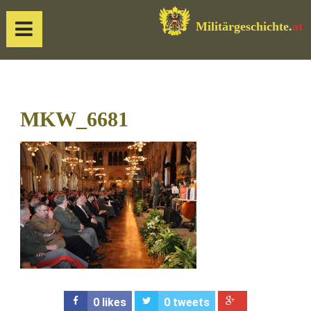
Militärgeschichte
.
at
MKW_6681
0
likes
0
tweets