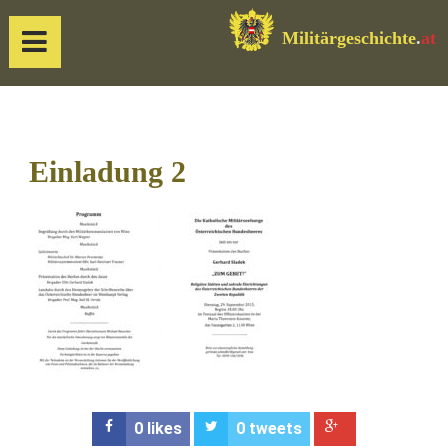
Militärgeschichte
.
at
Einladung 2
0
likes
0
tweets