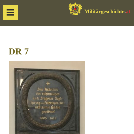
Militärgeschichte
.
at
DR 7