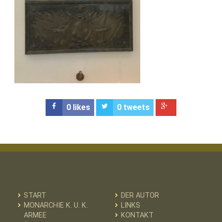
0
likes
0
tweets
START
DER AUTOR
MONARCHIE K. U. K.
LINKS
ARMEE
KONTAKT