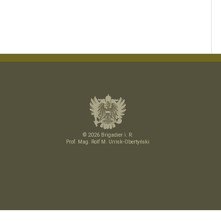
© 2026 Brigadier i. R.
Prof. Mag. Rolf M. Urrisk-Obertyński