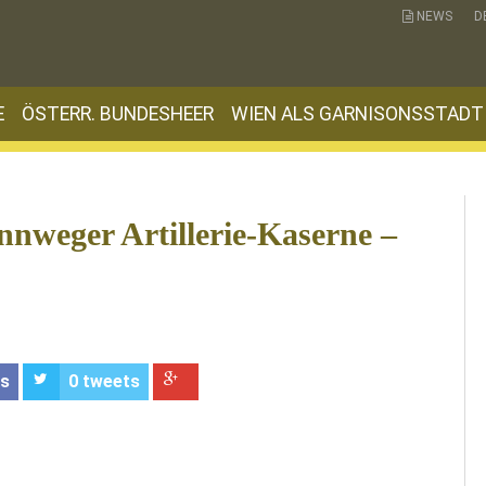
NEWS
D
E
ÖSTERR. BUNDESHEER
WIEN ALS GARNISONSSTADT
nnweger Artillerie-Kaserne –
es
0
tweets