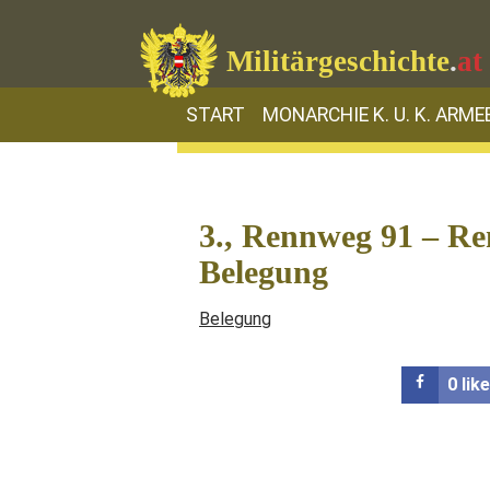
Militärgeschichte
.
at
START
MONARCHIE K. U. K. ARME
3., Rennweg 91 – Re
Belegung
Belegung
0
lik