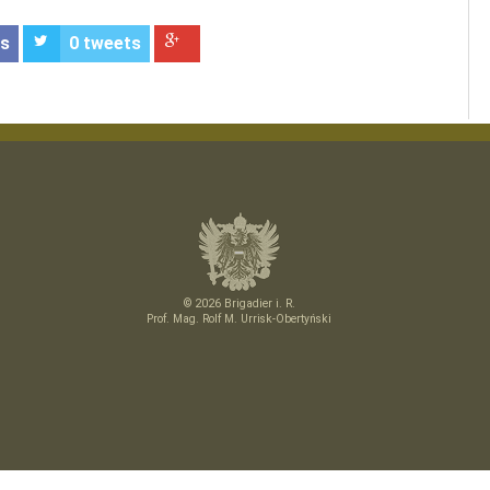
es
0
tweets
© 2026 Brigadier i. R.
Prof. Mag. Rolf M. Urrisk-Obertyński